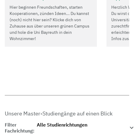
Hier beginnen Freundschaften, starten
Herzlich Wi
Kooperationen, zünden Ideen... Du kannst
Du wirst dic
(noch) nicht hier sein? Klicke dich von
Universität 
Zuhause aus über unseren grünen Campus
zurechtfinde
und hole die Uni Bayreuth in dein
erleichtern,
Wohnzimmer!
Infos zusa
Unsere Master-Studiengänge auf einen Blick
Filter
Fachrichtung: