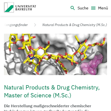
Logo Universität Bayreuth
Suche
Menü
Universität Bayreuth – Deine Top-Campus-Uni
tudiengangsfinder
Natural Products & Drug Chemistry (M.Sc.)
Natural Products & Drug Chemistry,
Master of Science (M.Sc.)
Die Herstellung maßgeschneiderter chemischer