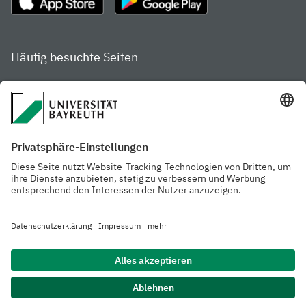
Häufig besuchte Seiten
Studienportal
Studiengangsfinder
Gamechanger Campus
Services & Beratung für
Aktuelle
Studierende
Pressemitteilungen
Veranstaltungskalender
Arbeiten an der
Ansprechpersonen der
Universität
Uni Bayreuth
Mensa, Frischraum &
Cafeterien
Datenschutzerklärung
Barrierefreiheitserklärung
Hausordnung
Impressum
Kontakt