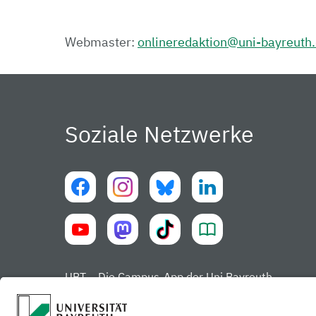
Webmaster:
onlineredaktion@uni-bayreuth
Soziale Netzwerke
UBT – Die Campus-App der Uni Bayreuth