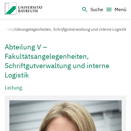
Logo Universität Bayreuth
Suche
Menü
Universität Bayreuth – Deine Top-Campus-Uni
ng Fakultätsangelegenheiten, Schriftgutverwaltung und interne Logistik
Abteilung V –
Fakultätsangelegenheiten,
Schriftgutverwaltung und interne
Logistik
Leitung