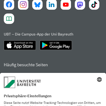
UBT – Die Campus-App der Uni Bayreuth
Häufig besuchte Seiten
Studienportal
Studiengangsfinder
Gamechanger Campus
Services & Beratung für
Aktuelle
Studierende
Pressemitteilungen
Veranstaltungskalender
Arbeiten an der